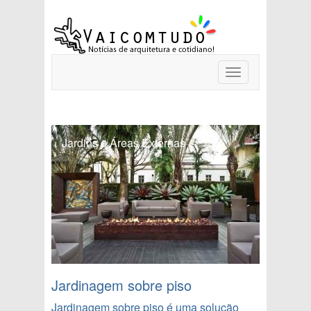
Toggle
navigation
Jardins e Áreas Externas
Jardinagem sobre piso
Jardinagem sobre piso é uma solução