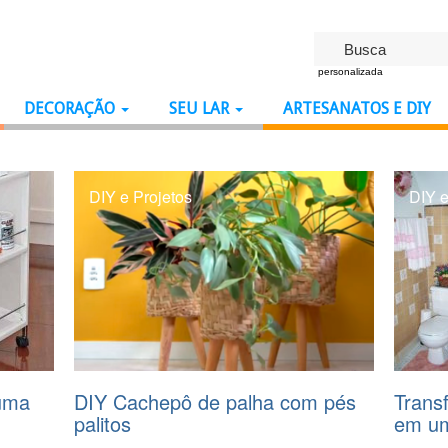
personalizada
DECORAÇÃO
SEU LAR
ARTESANATOS E DIY
DIY e Projetos
DIY e
uma
DIY Cachepô de palha com pés
Trans
palitos
em um