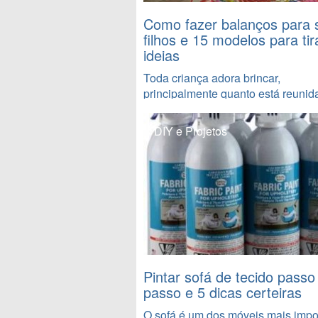
Como fazer balanços para 
filhos e 15 modelos para tir
ideias
Toda criança adora brincar,
principalmente quanto está reunida
DIY e Projetos
Pintar sofá de tecido passo
passo e 5 dicas certeiras
O sofá é um dos móveis mais impo