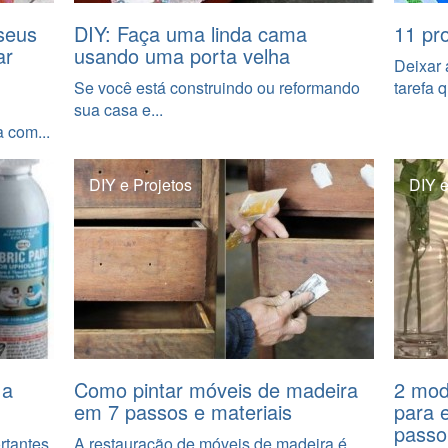
seus
DIY: Faça uma linda cama
11 pr
ar
usando uma porta velha
Deixar 
Se você está construindo ou reformando
tarefa q
sua casa e...
 com...
DIY e Projetos
DIY e
 a
Como pintar móveis de madeira
2 mod
em 7 passos e materiais
para 
passo
rtantes
A restauração de móveis de madeira é