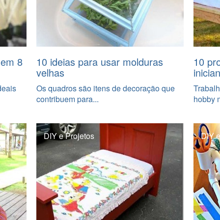
 em 8
10 ideias para usar molduras
10 pr
velhas
inicia
deais
Os quadros são itens de decoração que
Trabal
contribuem para...
hobby m
DIY e Projetos
DIY e