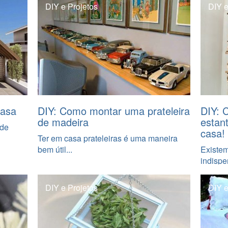
DIY e Projetos
DIY e
casa
DIY: Como montar uma prateleira
DIY: 
de madeira
estan
 de
casa!
Ter em casa prateleiras é uma maneira
bem útil...
Existe
indispe
DIY e Projetos
DIY e