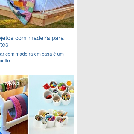
ojetos com madeira para
ntes
har com madeira em casa é um
uito...
 Projetos