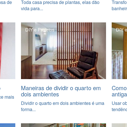
nsa de
Toda casa precisa de plantas, elas dão
Transfo
vida para...
banheir
DIY e Projetos
DIY e
o
Maneiras de dividir o quarto em
Como 
dois ambientes
antig
ce mais
Dividir o quarto em dois ambientes é uma
Usar ob
forma...
tendênc