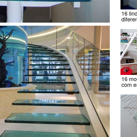
16 li
difere
16 mod
com e