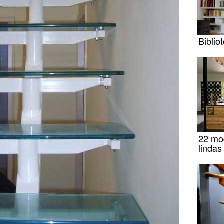
Bibli
22 mo
lindas