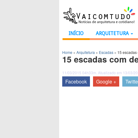
INÍCIO
ARQUITETURA
Home
»
Arquitetura
»
Escadas
»
15 escadas 
15 escadas com de
11/03/2015 04h33m. Atualizado em 13/03/2
Facebook
Google +
Twitte