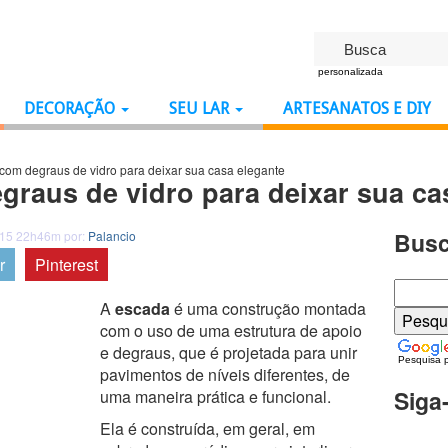
personalizada
DECORAÇÃO
SEU LAR
ARTESANATOS E DIY
com degraus de vidro para deixar sua casa elegante
graus de vidro para deixar sua ca
Busc
015 22h46m por:
Palancio
r
Pinterest
A
escada
é uma construção montada
com o uso de uma estrutura de apoio
e degraus, que é projetada para unir
Pesquisa 
pavimentos de níveis diferentes, de
Siga
uma maneira prática e funcional.
Ela é construída, em geral, em