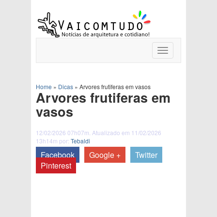
Toggle
navigation
Home
»
Dicas
»
Arvores frutiferas em vasos
Arvores frutiferas em
vasos
12/02/2026 07h07m. Atualizado em 11/02/2026
13h14m por:
Tebaldi
Facebook
Google +
Twitter
Pinterest