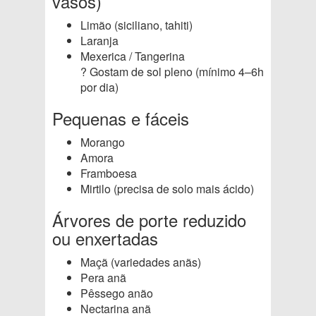
vasos)
Limão (siciliano, tahiti)
Laranja
Mexerica / Tangerina
? Gostam de sol pleno (mínimo 4–6h
por dia)
Pequenas e fáceis
Morango
Amora
Framboesa
Mirtilo (precisa de solo mais ácido)
Árvores de porte reduzido
ou enxertadas
Maçã (variedades anãs)
Pera anã
Pêssego anão
Nectarina anã