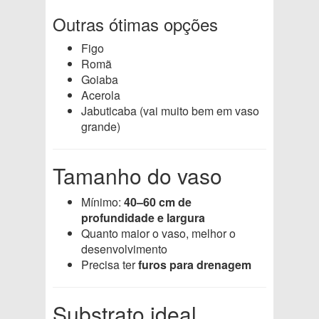
Outras ótimas opções
Figo
Romã
Goiaba
Acerola
Jabuticaba (vai muito bem em vaso
grande)
Tamanho do vaso
Mínimo:
40–60 cm de
profundidade e largura
Quanto maior o vaso, melhor o
desenvolvimento
Precisa ter
furos para drenagem
Substrato ideal