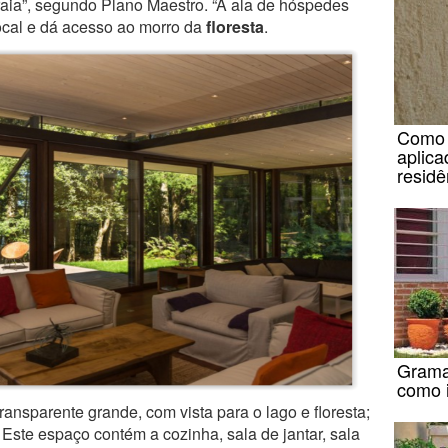
raia”, segundo Plano Maestro. “A ala de hóspedes
local e dá acesso ao morro da
floresta
.
Como i
aplica
residê
Grama
como i
ansparente grande, com vista para o lago e floresta;
 Este espaço contém a cozinha, sala de jantar, sala