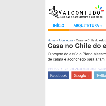
INÍCIO
ARQUITETURA
Home
»
Arquitetura
»
Casa no Chile do estúd
Casa no Chile do e
O projeto do estúdio Plano Maestro
de calma e aconchego para a famíl
16/11/2015 17h12m. Atualizado em 21/03/2
Facebook
Google +
Twitte