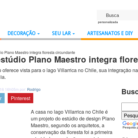
personalizada
DECORAÇÃO
SEU LAR
ARTESANATOS E DIY
io Plano Maestro integra floresta circundante
stúdio Plano Maestro integra flor
 oferece vista para o lago Villarrica no Chile, sua integração 
ia.
Busc
016 16h05m por:
Rodrigo
r
Pinterest
A casa no lago Villarrica no Chile é
um projeto do estúdio de design Plano
Maestro, segundo os arquitetos, a
Pesquisa 
conservação da floresta foi a primeira