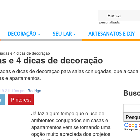
personalizada
DECORAÇÃO
SEU LAR
ARTESANATOS E DIY
gadas e 4 dicas de decoração
as e 4 dicas de decoração
gadas e dicas de decoração para salas conjugadas, que a cada
sas e apartamentos.
Busc
019 21h10m por:
Rodrigo
r
Pinterest
Já faz algum tempo que o uso de
ambientes conjugados em casas e
apartamentos vem se tornando uma
Pesquisa 
opção muito apreciada dos projetos