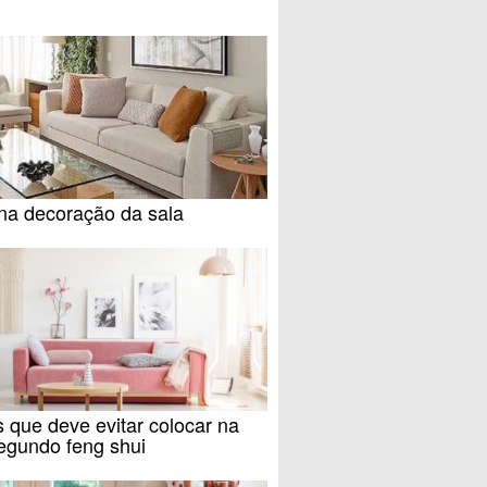
na decoração da sala
 que deve evitar colocar na
egundo feng shui