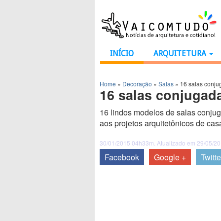
INÍCIO
ARQUITETURA
Home
»
Decoração
»
Salas
»
16 salas conju
16 salas conjugad
16 lindos modelos de salas conju
aos projetos arquitetônicos de ca
30/01/2015 04h33m. Atualizado em 29/05/2
Facebook
Google +
Twitte