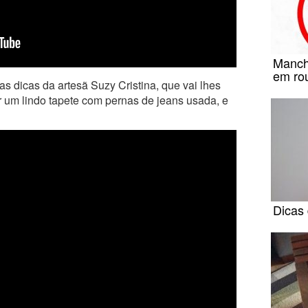
Manch
em ro
s dicas da artesã Suzy Cristina, que vai lhes
r um lindo tapete com pernas de jeans usada, e
Dicas 