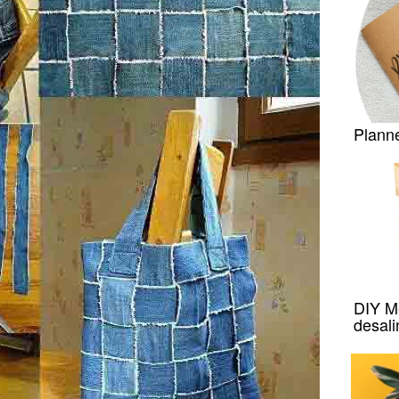
Plann
DIY Me
desal