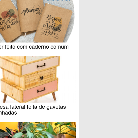
er feito com caderno comum
sa lateral feita de gavetas
inhadas