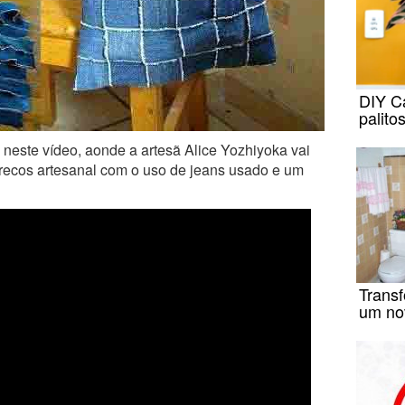
DIY C
palito
neste vídeo, aonde a artesã Alice Yozhiyoka vai
trecos artesanal com o uso de jeans usado e um
Trans
um no