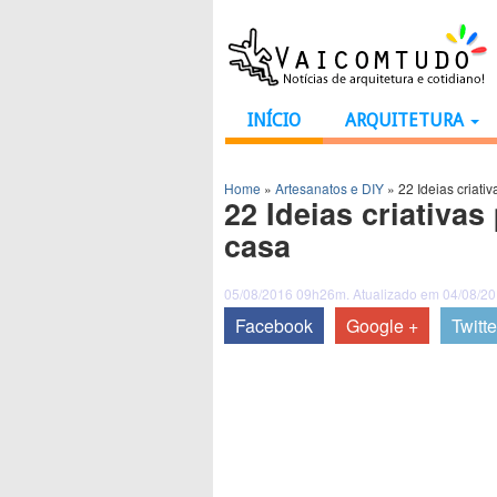
INÍCIO
ARQUITETURA
Home
»
Artesanatos e DIY
»
22 Ideias criat
22 Ideias criativa
casa
05/08/2016 09h26m. Atualizado em 04/08/2
Facebook
Google +
Twitte