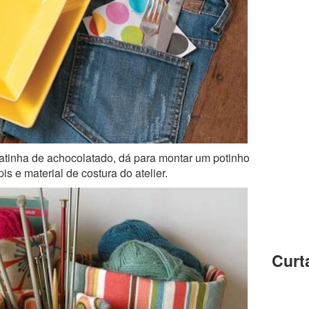
atinha de achocolatado, dá para montar um potinho
s e material de costura do atelier.
Curt