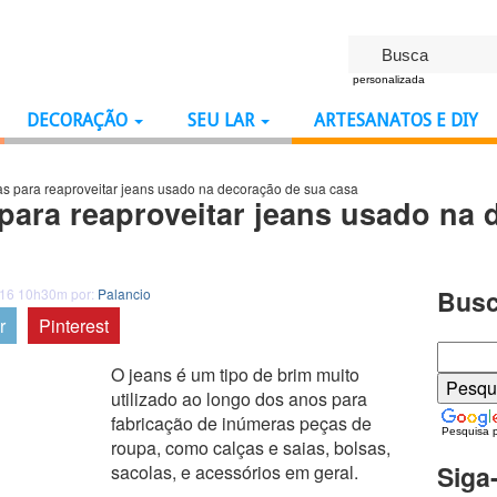
personalizada
DECORAÇÃO
SEU LAR
ARTESANATOS E DIY
ivas para reaproveitar jeans usado na decoração de sua casa
s para reaproveitar jeans usado na
Busc
016 10h30m por:
Palancio
r
Pinterest
O jeans é um tipo de brim muito
utilizado ao longo dos anos para
fabricação de inúmeras peças de
Pesquisa 
roupa, como calças e saias, bolsas,
Siga
sacolas, e acessórios em geral.