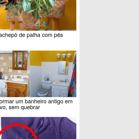
achepô de palha com pés
s
formar um banheiro antigo em
vo, sem quebrar