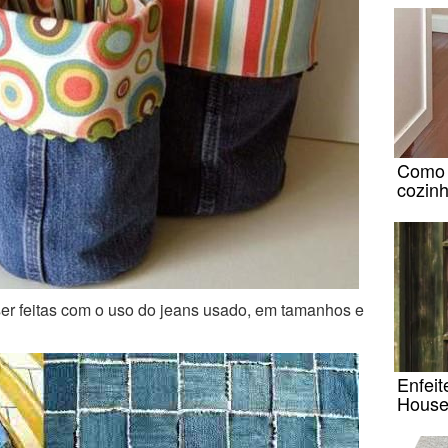
Como 
cozin
r feitas com o uso do jeans usado, em tamanhos e
Enfeit
House