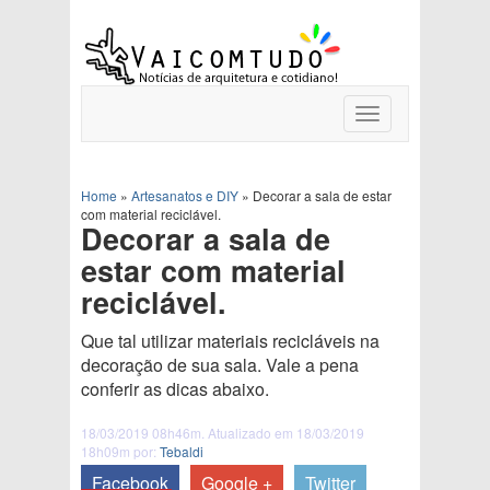
Toggle
navigation
Home
»
Artesanatos e DIY
»
Decorar a sala de estar
com material reciclável.
Decorar a sala de
estar com material
reciclável.
Que tal utilizar materiais recicláveis na
decoração de sua sala. Vale a pena
conferir as dicas abaixo.
18/03/2019 08h46m. Atualizado em 18/03/2019
18h09m por:
Tebaldi
Facebook
Google +
Twitter