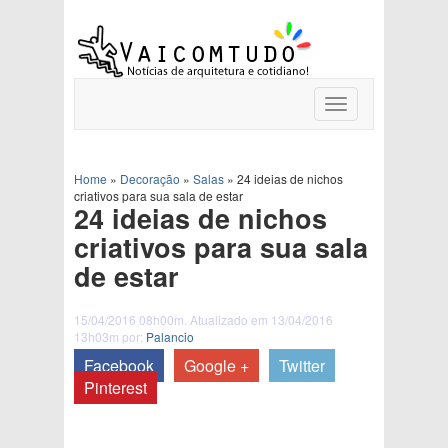
Toggle
navigation
Home
»
Decoração
»
Salas
»
24 ideias de nichos
criativos para sua sala de estar
24 ideias de nichos
criativos para sua sala
de estar
15/04/2016 08h00m. Atualizado em 13/04/2016
13h03m por:
Palancio
Facebook
Google +
Twitter
Pinterest