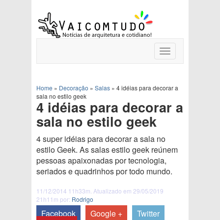
Toggle
navigation
Home
»
Decoração
»
Salas
»
4 idéias para decorar a
sala no estilo geek
4 idéias para decorar a
sala no estilo geek
4 super idéias para decorar a sala no
estilo Geek. As salas estilo geek reúnem
pessoas apaixonadas por tecnologia,
seriados e quadrinhos por todo mundo.
11/12/2014 11h33m. Atualizado em 29/05/2019
21h11m por:
Rodrigo
Facebook
Google +
Twitter