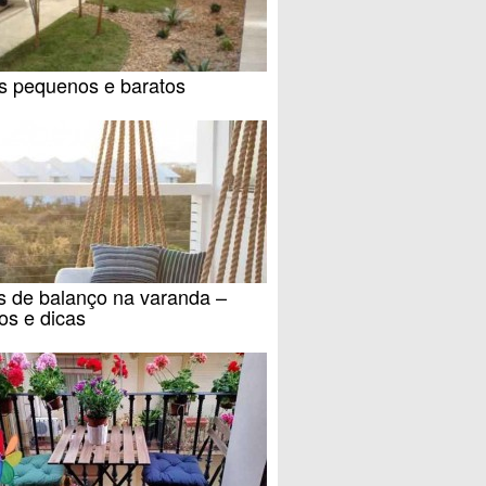
ns pequenos e baratos
 de balanço na varanda –
os e dicas