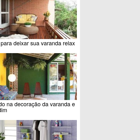
 para deixar sua varanda relax
ido na decoração da varanda e
dim