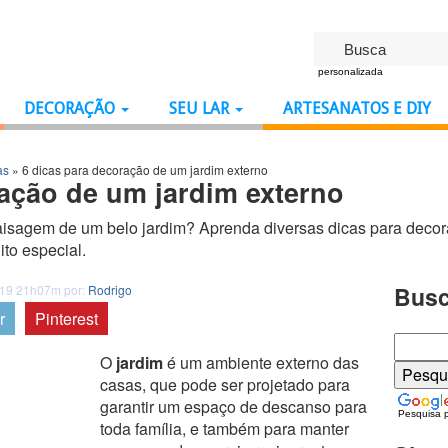
personalizada
DECORAÇÃO
SEU LAR
ARTESANATOS E DIY
as
»
6 dicas para decoração de um jardim externo
ração de um jardim externo
aisagem de um belo jardim? Aprenda diversas dicas para decor
to especial.
Busc
019 21h07m por:
Rodrigo
r
Pinterest
O
jardim
é um ambiente externo das
casas, que pode ser projetado para
garantir um espaço de descanso para
Pesquisa 
toda família, e também para manter