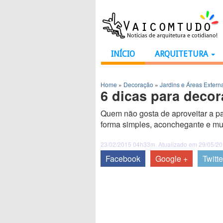
INÍCIO
ARQUITETURA
Home
»
Decoração
»
Jardins e Áreas Extern
6 dicas para deco
Quem não gosta de aproveitar a p
forma simples, aconchegante e mui
23/02/2015 04h33m. Atualizado em 29/05/2
Facebook
Google +
Twitte