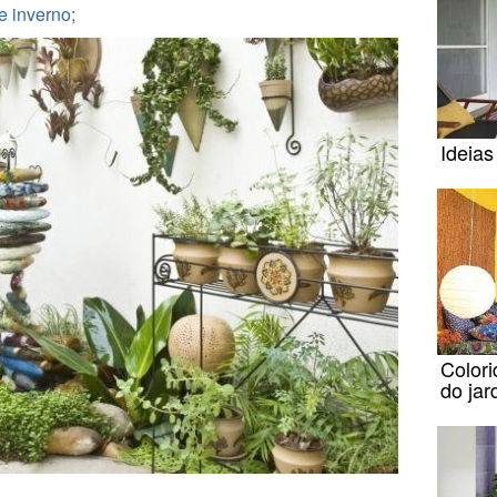
 inverno;
Ideias
Color
do jar