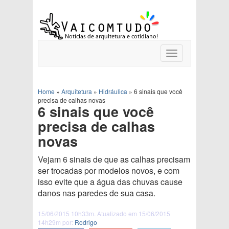
Toggle
navigation
Home
»
Arquitetura
»
Hidráulica
»
6 sinais que você
precisa de calhas novas
6 sinais que você
precisa de calhas
novas
Vejam 6 sinais de que as calhas precisam
ser trocadas por modelos novos, e com
isso evite que a água das chuvas cause
danos nas paredes de sua casa.
15/06/2015 10h33m. Atualizado em 15/06/2015
14h29m por:
Rodrigo