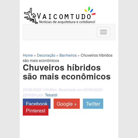
Toggle
navigation
Home
»
Decoração
»
Banheiros
»
Chuveiros híbridos
são mais econômicos
Chuveiros híbridos
são mais econômicos
25/06/2020 10h45m. Atualizado em 25/06/2020
22h52m por:
Tebaldi
Facebook
Google +
Twitter
Pinterest