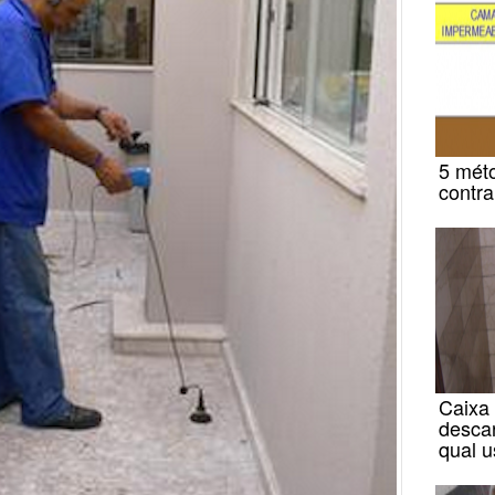
5 mét
contra
Caixa 
desca
qual u