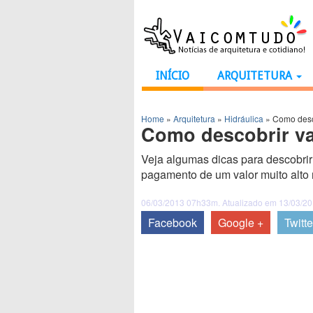
INÍCIO
ARQUITETURA
Home
»
Arquitetura
»
Hidráulica
»
Como desc
Como descobrir v
Veja algumas dicas para descobri
pagamento de um valor muito alto
06/03/2013 07h33m. Atualizado em 13/03/2
Facebook
Google +
Twitte