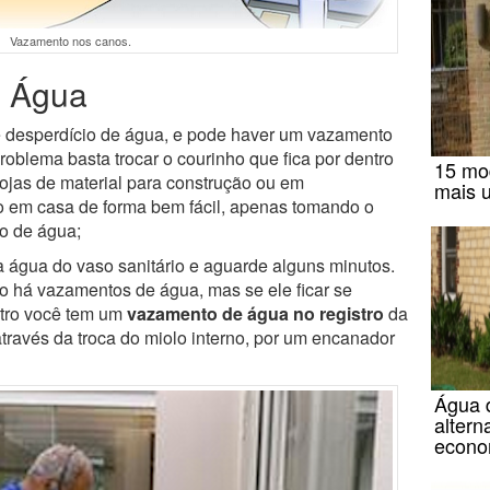
Vazamento nos canos.
o Água
 desperdício de água, e pode haver um vazamento
roblema basta trocar o courinho que fica por dentro
15 mo
lojas de material para construção ou em
mais 
o em casa de forma bem fácil, apenas tomando o
no de água;
 água do vaso sanitário e aguarde alguns minutos.
ão há vazamentos de água, mas se ele ficar se
tro você tem um
vazamento de água no registro
da
través da troca do miolo interno, por um encanador
Água d
altern
econo