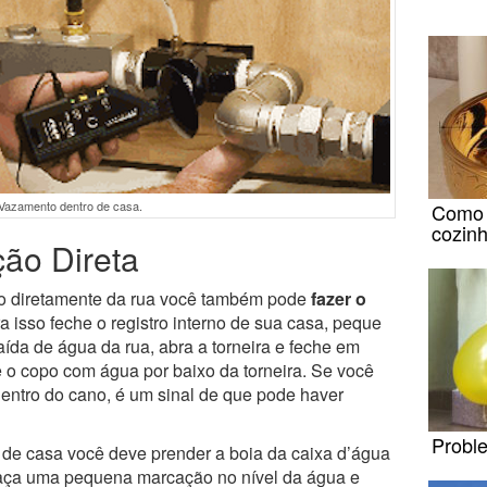
Vazamento dentro de casa.
Como e
cozinh
ção Direta
ão diretamente da rua você também pode
fazer o
ra isso feche o registro interno de sua casa, peque
ída de água da rua, abra a torneira e feche em
 o copo com água por baixo da torneira. Se você
dentro do cano, é um sinal de que pode haver
Probl
 de casa você deve prender a boia da caixa d’água
Faça uma pequena marcação no nível da água e