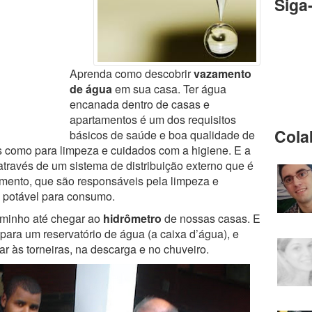
Siga
Aprenda como descobrir
vazamento
de água
em sua casa. Ter água
encanada dentro de casas e
apartamentos é um dos requisitos
Cola
básicos de saúde e boa qualidade de
os como para limpeza e cuidados com a higiene. E a
través de um sistema de distribuição externo que é
mento, que são responsáveis pela limpeza e
e potável para consumo.
aminho até chegar ao
hidrômetro
de nossas casas. E
 para um reservatório de água (a caixa d’água), e
r às torneiras, na descarga e no chuveiro.