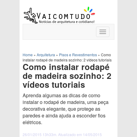
Toggle
navigation
Home
»
Arquitetura
»
Pisos e Revestimentos
»
Como
instalar rodapé de madeira sozinho: 2 vídeos tutoriais
Como instalar rodapé
de madeira sozinho: 2
vídeos tutoriais
Aprenda algumas as dicas de como
instalar o rodapé de madeira, uma peça
decorativa elegante, que protege as
paredes e ainda ajuda a esconder fios
elétricos.
26/01/2015 13h33m. Atualizado em 14/05/2015