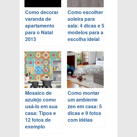
Como decorar
Como escolher
varanda de
soleira para
apartamento
sala: 4 dicas e 5
para o Natal
modelos para a
2013
escolha ideial
Mosaico de
Como montar
azulejo como
um ambiente
usá-lo em sua
zen em casa: 5
casa: Tipos e
dicas e 9 fotos
12 fotos de
com idéias
exemplo