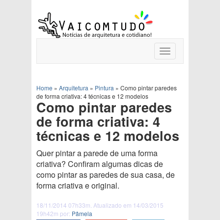
Toggle
navigation
Home
»
Arquitetura
»
Pintura
»
Como pintar paredes
de forma criativa: 4 técnicas e 12 modelos
Como pintar paredes
de forma criativa: 4
técnicas e 12 modelos
Quer pintar a parede de uma forma
criativa? Confiram algumas dicas de
como pintar as paredes de sua casa, de
forma criativa e original.
18/11/2014 07h33m. Atualizado em 14/03/2015
19h42m por:
Pâmela