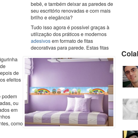
bebê, e também deixar as paredes de
seu escritório renovadas e com mais
brilho e elegância?
Tudo isso agora é possível graças à
utilização dos práticos e modernos
adesivos
em formato de fitas
decorativas para parede. Estas fitas
Cola
igurinha
 de
epois de
os efeitos
e podem
zadas, ou
cados em
enhos
ntes, como