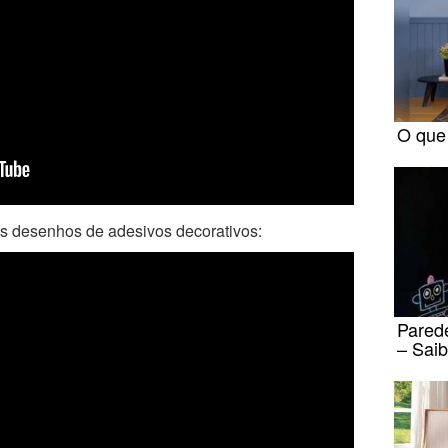
O que 
os desenhos de adesivos decorativos:
Parede
– Sai