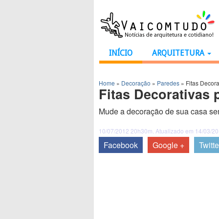
INÍCIO
ARQUITETURA
Home
»
Decoração
»
Paredes
»
Fitas Decor
Fitas Decorativas 
Mude a decoração de sua casa sem 
10/07/2012 20h30m. Atualizado em 14/03/2
Facebook
Google +
Twitte