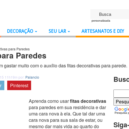
personalizada
DECORAÇÃO
SEU LAR
ARTESANATOS E DIY
ativas para Paredes
para Paredes
gastar muito com o auxílio das fitas decorativas para parede.
Busc
015 11h19m por:
Palancio
r
Pinterest
Aprenda como usar
fitas decorativas
para paredes em sua residência e dar
uma cara nova à ela. Que tal dar uma
Pesquisa 
cara nova para sua sala de estar, ou
Siga
mesmo dar mais vida ao quarto do