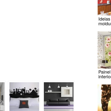
Ideia
moldu
Painel
interi