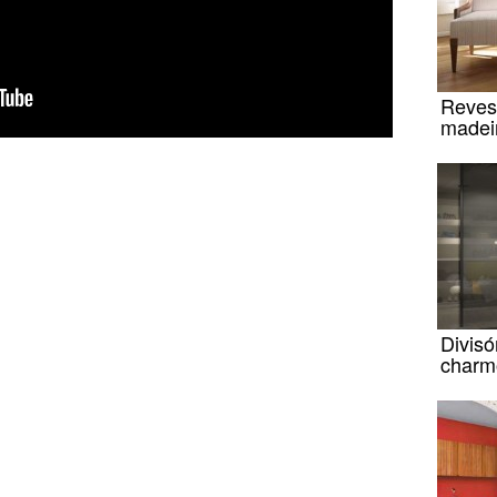
Reves
madei
Divisó
charm