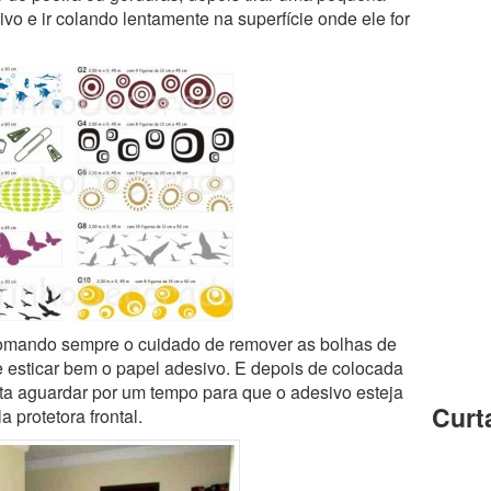
ivo e ir colando lentamente na superfície onde ele for
 tomando sempre o cuidado de remover as bolhas de
 esticar bem o papel adesivo. E depois de colocada
asta aguardar por um tempo para que o adesivo esteja
Curt
a protetora frontal.