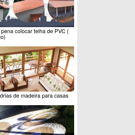
 pena colocar telha de PVC (
co)
drias de madeira para casas