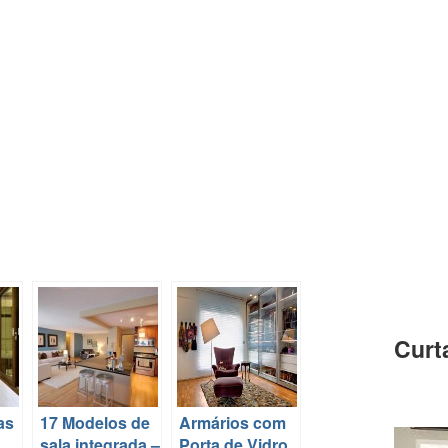
Curt
as
17 Modelos de
Armários com
sala integrada –
Porta de Vidro