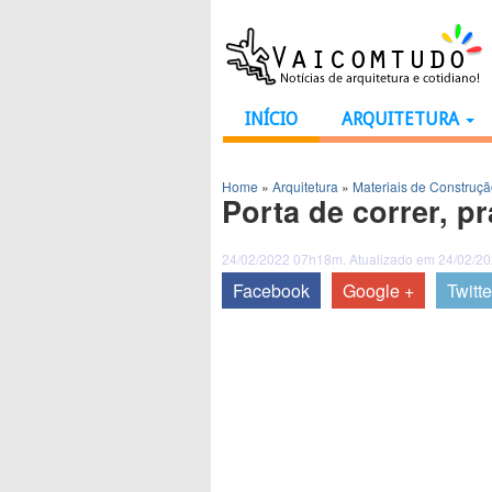
INÍCIO
ARQUITETURA
Home
»
Arquitetura
»
Materiais de Construç
Porta de correr, p
24/02/2022 07h18m. Atualizado em 24/02/2
Facebook
Google +
Twitte