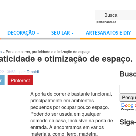
personalizada
DECORAÇÃO
SEU LAR
ARTESANATOS E DIY
ão
»
Porta de correr, praticidade e otimização de espaço.
raticidade e otimização de espaço.
Busc
022 13h58m por:
Tebaldi
r
Pinterest
A porta de correr é bastante funcional,
principalmente em ambientes
pequenos por ocupar pouco espaço.
Pesquisa 
Podendo ser usada em qualquer
Siga
comodo da casa, inclusive na porta de
entrada. A encontramos em vários
materiais, como: ferro, madeira,