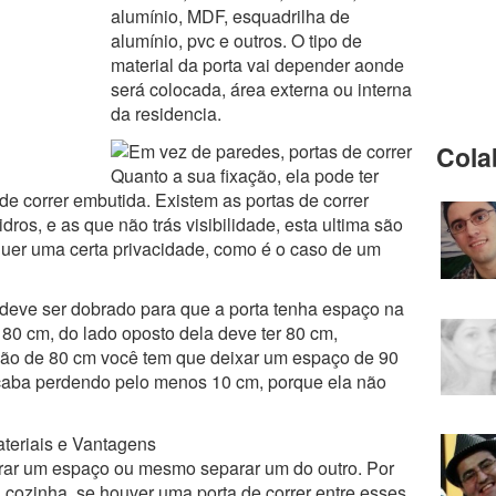
alumínio, MDF, esquadrilha de
alumínio, pvc e outros. O tipo de
material da porta vai depender aonde
será colocada, área externa ou interna
da residencia.
Cola
Quanto a sua fixação, ela pode ter
 de correr embutida. Existem as portas de correr
ros, e as que não trás visibilidade, esta ultima são
er uma certa privacidade, como é o caso de um
o deve ser dobrado para que a porta tenha espaço na
 80 cm, do lado oposto dela deve ter 80 cm,
 vão de 80 cm você tem que deixar um espaço de 90
caba perdendo pelo menos 10 cm, porque ela não
egrar um espaço ou mesmo separar um do outro. Por
cozinha, se houver uma porta de correr entre esses