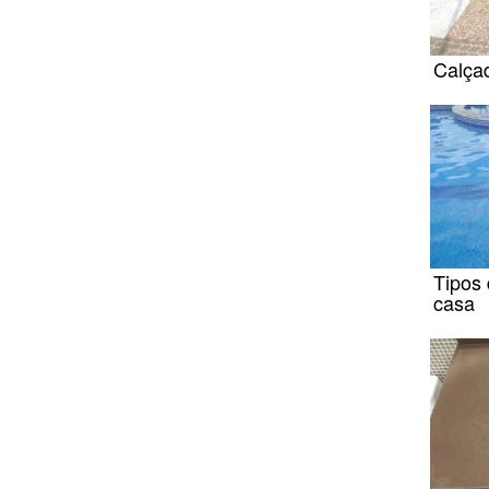
Calça
Tipos 
casa