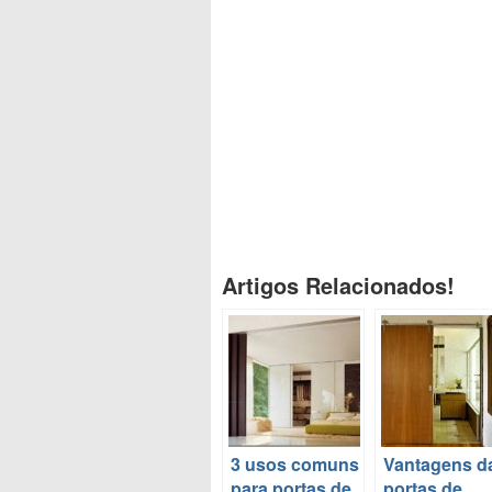
Artigos Relacionados!
3 usos comuns
Vantagens d
para portas de
portas de