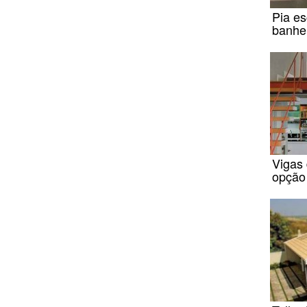
Pia es
banhe
Vigas
opção