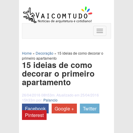
Toggle
navigation
Home
»
Decoração
»
15 ideias de como decorar o
primeiro apartamento
15 ideias de como
decorar o primeiro
apartamento
26/04/2016 08h53m. Atualizado em 25/04/2016
15h33m por:
Palancio
Facebook
Google +
Twitter
Pinterest