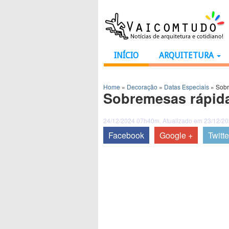
INÍCIO
ARQUITETURA
Home
»
Decoração
»
Datas Especiais
»
Sobr
Sobremesas rápida
24/12/2024 07h40m. Atualizado em 23/12/2
Facebook
Google +
Twitte