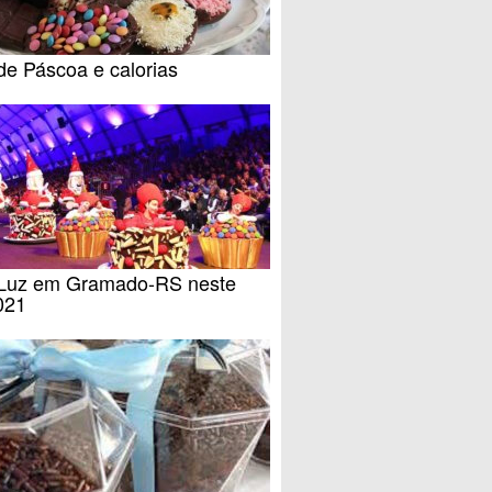
de Páscoa e calorias
 Luz em Gramado-RS neste
021