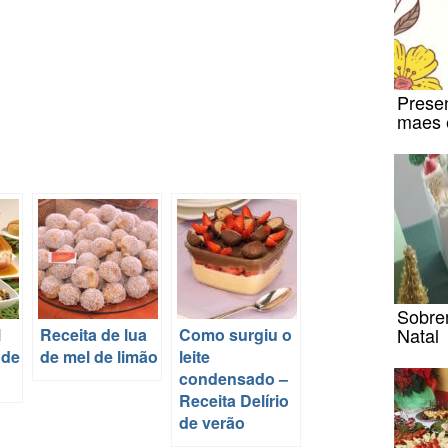
Presen
maes 
Sobre
Natal
l
Receita de lua
Como surgiu o
 de
de mel de limão
leite
condensado –
Receita Delírio
de verão