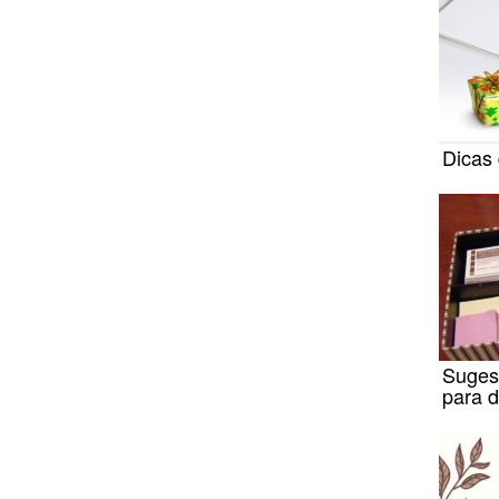
Dicas
Suges
para 