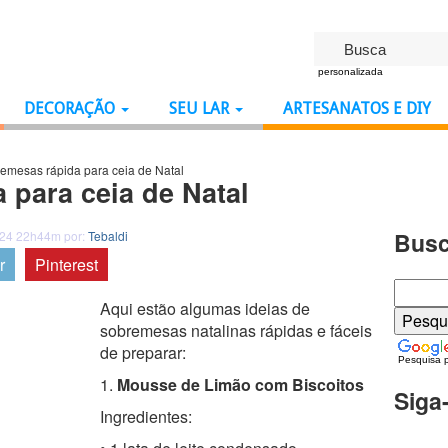
personalizada
DECORAÇÃO
SEU LAR
ARTESANATOS E DIY
emesas rápida para ceia de Natal
 para ceia de Natal
Busc
024 22h44m por:
Tebaldi
r
Pinterest
Aqui estão algumas ideias de
sobremesas natalinas rápidas e fáceis
de preparar:
Pesquisa 
1.
Mousse de Limão com Biscoitos
Siga
Ingredientes: