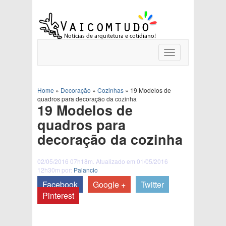
Toggle
navigation
Home
»
Decoração
»
Cozinhas
»
19 Modelos de
quadros para decoração da cozinha
19 Modelos de
quadros para
decoração da cozinha
02/05/2016 07h18m. Atualizado em 01/05/2016
12h30m por:
Palancio
Facebook
Google +
Twitter
Pinterest