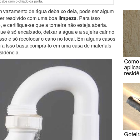
cabe com o chiado da porta.
m vazamento de água debaixo dela, pode ser algum
 ser resolvido com uma boa
limpeza
. Para isso
e certifique-se que a torneira não esteja aberta.
e é só encaixado, deixar a água e a sujeira cair no
 isso é só recolocar o cano no local. Em alguns casos
para isso basta comprá-lo em uma casa de materiais
sidência.
Como i
aplica
residê
Goteir