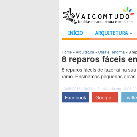
INÍCIO
ARQUITETURA
Home
»
Arquitetura
»
Obra e Reforma
»
8 re
8 reparos fáceis e
8 reparos fáceis de fazer aí na su
ramo. Ensinamos pequenas dicas que
13/05/2015 18h33m. Atualizado em 13/05/2
Facebook
Google +
Twitte