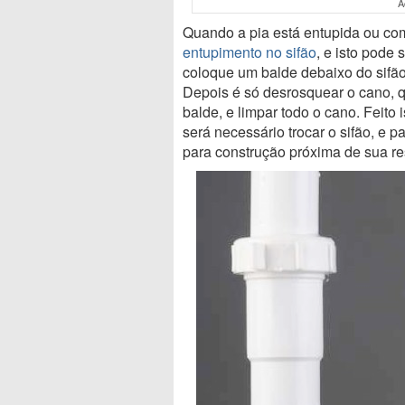
A
Quando a pia está entupida ou co
entupimento no sifão
, e isto pode
coloque um balde debaixo do sifão, 
Depois é só desrosquear o cano, qu
balde, e limpar todo o cano. Feito
será necessário trocar o sifão, e 
para construção próxima de sua re