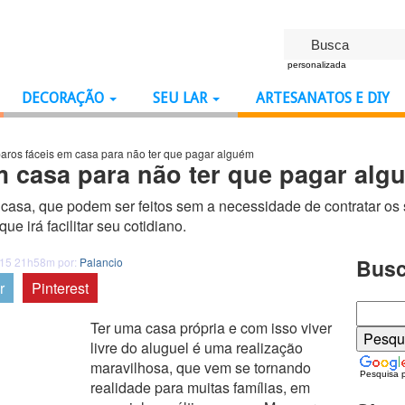
personalizada
DECORAÇÃO
SEU LAR
ARTESANATOS E DIY
paros fáceis em casa para não ter que pagar alguém
m casa para não ter que pagar alg
a casa, que podem ser feitos sem a necessidade de contratar os
 irá facilitar seu cotidiano.
Busc
015 21h58m por:
Palancio
r
Pinterest
Ter uma casa própria e com isso viver
livre do aluguel é uma realização
maravilhosa, que vem se tornando
Pesquisa 
realidade para muitas famílias, em