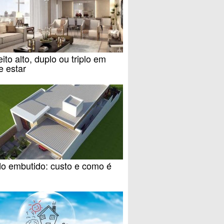
eito alto, duplo ou triplo em
e estar
do embutido: custo e como é