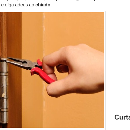
s e diga adeus ao
chiado
.
Curt