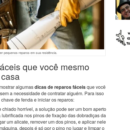
er pequenos reparos em sua residência.
 fáceis que você mesmo
 casa
 mostrar algumas
dicas de reparos fáceis
que você
 sem a necessidade de contratar alguém. Para isso
chave de fenda e iniciar os reparos:
 chiado horrível, a solução pode ser um bom aperto
ubrificada nos pinos de fixação das dobradiças da
egar um alicate, remover um dos pinos, e aplicar nele
áquina, depois é só por o pino no lugar e limpar o