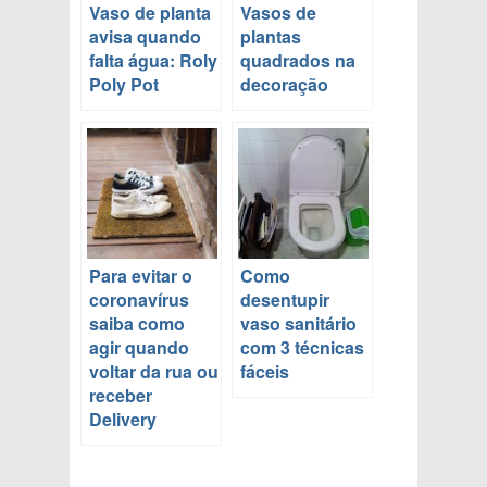
Vaso de planta
Vasos de
avisa quando
plantas
falta água: Roly
quadrados na
Poly Pot
decoração
Para evitar o
Como
coronavírus
desentupir
saiba como
vaso sanitário
agir quando
com 3 técnicas
voltar da rua ou
fáceis
receber
Delivery