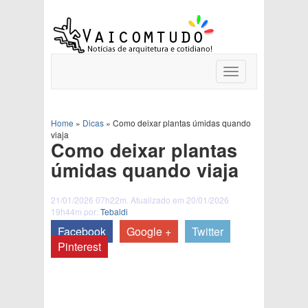
Toggle
navigation
Home
»
Dicas
»
Como deixar plantas úmidas quando
viaja
Como deixar plantas
úmidas quando viaja
21/01/2026 07h22m. Atualizado em 20/01/2026
19h44m por:
Tebaldi
Facebook
Google +
Twitter
Pinterest