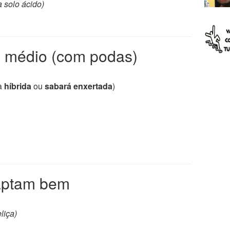
a solo ácido)
te médio (com podas)
a
híbrida
ou
sabará enxertada
)
aptam bem
eliça)