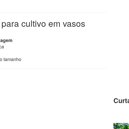
 para cultivo em vasos
enagem
ca
 o tamanho
Curt