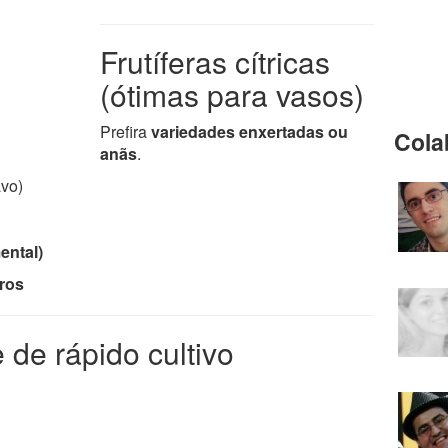
Frutíferas cítricas
(ótimas para vasos)
Prefira
variedades enxertadas ou
Cola
anãs
.
avo)
ental)
tros
 de rápido cultivo