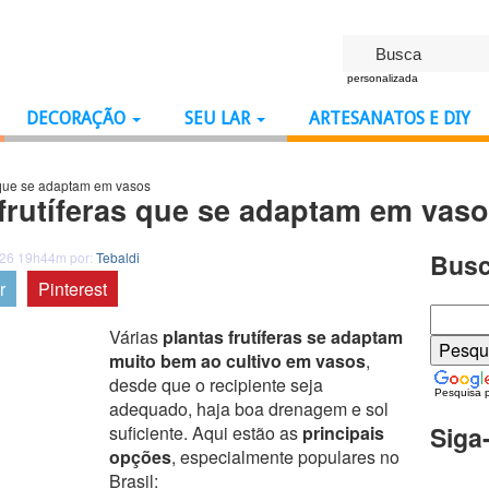
personalizada
DECORAÇÃO
SEU LAR
ARTESANATOS E DIY
s que se adaptam em vasos
frutíferas que se adaptam em vas
Busc
026 19h44m por:
Tebaldi
r
Pinterest
Várias
plantas frutíferas se adaptam
muito bem ao cultivo em vasos
,
desde que o recipiente seja
Pesquisa 
adequado, haja boa drenagem e sol
Siga
suficiente. Aqui estão as
principais
opções
, especialmente populares no
Brasil: