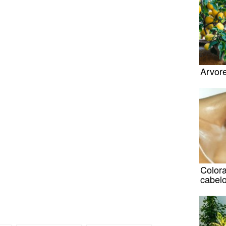
Arvore
Color
cabel