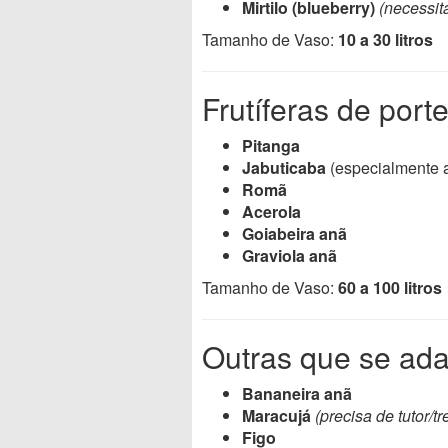
Mirtilo (blueberry)
(necessit
Tamanho de Vaso:
10 a 30 litros
Frutíferas de por
Pitanga
Jabuticaba
(especialmente 
Romã
Acerola
Goiabeira anã
Graviola anã
Tamanho de Vaso:
60 a 100 litros
Outras que se ad
Bananeira anã
Maracujá
(precisa de tutor/tr
Figo