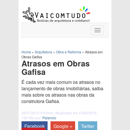
Toggle
navigation
Home
»
Arquitetura
»
Obra e Reforma
»
Atrasos em
Obras Gafisa
Atrasos em Obras
Gafisa
É cada vez mais comum os atrasos no
lançamento de obras imobiliárias, saiba
mais sobre os atrasos nas obras da
construtora Gafisa.
28/07/2012 01h00m. Atualizado em 13/03/2015
19h18m por:
Palancio
Facebook
Google +
Twitter