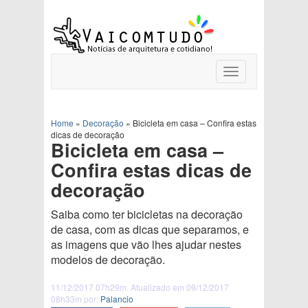
Toggle
navigation
Home
»
Decoração
»
Bicicleta em casa – Confira estas
dicas de decoração
Bicicleta em casa –
Confira estas dicas de
decoração
Saiba como ter bicicletas na decoração
de casa, com as dicas que separamos, e
as imagens que vão lhes ajudar nestes
modelos de decoração.
11/12/2017 07h29m. Atualizado em 09/12/2017
08h33m por:
Palancio