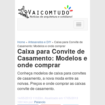
Toggle
navigation
Home
»
Artesanatos e DIY
»
Caixa para Convite de
Casamento: Modelos e onde comprar
Caixa para Convite de
Casamento: Modelos e
onde comprar
Conheça modelos de caixa para convites
de casamento, a nova moda entre as
noivas. Preços e onde comprar as caixas
convite de casamento.
14/05/2013 11h33m. Atualizado em 17/05/2013
10h14m por:
Palancio