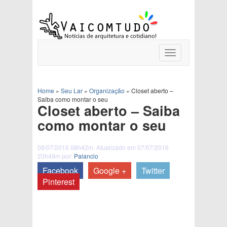
Toggle
navigation
Home
»
Seu Lar
»
Organização
»
Closet aberto –
Saiba como montar o seu
Closet aberto – Saiba
como montar o seu
08/07/2016 08h42m. Atualizado em 07/07/2016
20h49m por:
Palancio
Facebook
Google +
Twitter
Pinterest