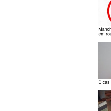
Manch
em ro
Dicas 