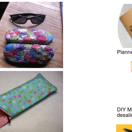
Plann
DIY Me
desal