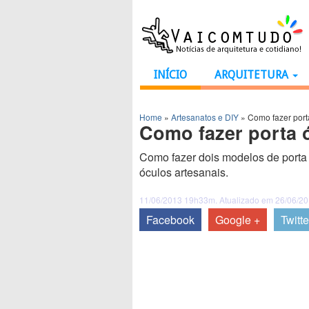
INÍCIO
ARQUITETURA
Home
»
Artesanatos e DIY
»
Como fazer port
Como fazer porta 
Como fazer dois modelos de porta
óculos artesanais.
11/06/2013 19h33m. Atualizado em 26/06/2
Facebook
Google +
Twitte