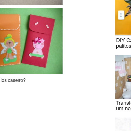
DIY C
palito
los caseiro?
Trans
um no