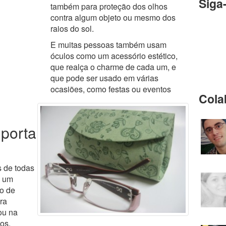
Siga
também para proteção dos olhos
contra algum objeto ou mesmo dos
raios do sol.
E muitas pessoas também usam
óculos como um acessório estético,
que realça o charme de cada um, e
que pode ser usado em várias
ocasiões, como festas ou eventos
Cola
porta
 de todas
s um
lo de
ra
ou na
os.