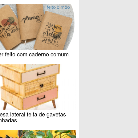
er feito com caderno comum
sa lateral feita de gavetas
inhadas