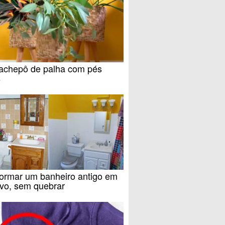
achepô de palha com pés
s
formar um banheiro antigo em
vo, sem quebrar