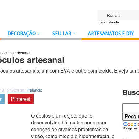
personalizada
DECORAÇÃO
SEU LAR
ARTESANATOS E DIY
a óculos artesanal
óculos artesanal
 óculos artesanais, um com EVA e outro com tecido. E veja ta
Busc
018 15h32m por:
Palancio
r
Pinterest
O óculos é um objeto que foi
desenvolvido há muitos anos para
correção de diversos problemas da
Pesquisa 
visão, como miopia e hipermetropia; e