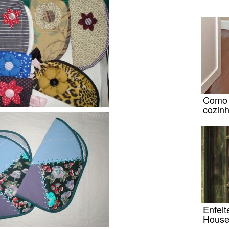
Como 
cozin
Enfeit
House