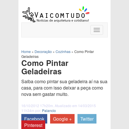
Toggle
navigation
Home
»
Decoração
»
Cozinhas
»
Como Pintar
Geladeiras
Como Pintar
Geladeiras
Saiba como pintar sua geladeira aí na sua
casa, para com isso deixar a peça como
nova sem gastar muito.
16/10/2012 17h20m. Atualizado em 14/03/2015
11h34m por:
Palancio
Facebook
Google +
Twitter
Pinterest