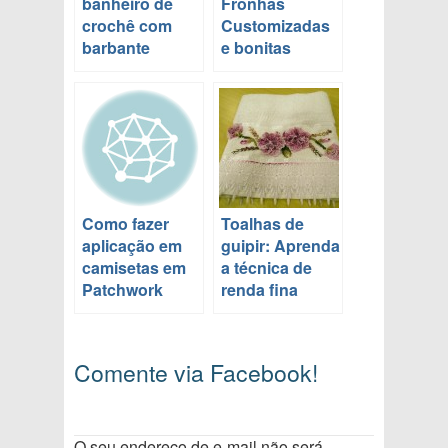
banheiro de
Fronhas
crochê com
Customizadas
barbante
e bonitas
Como fazer
Toalhas de
aplicação em
guipir: Aprenda
camisetas em
a técnica de
Patchwork
renda fina
Comente via Facebook!
O seu endereço de e-mail não será