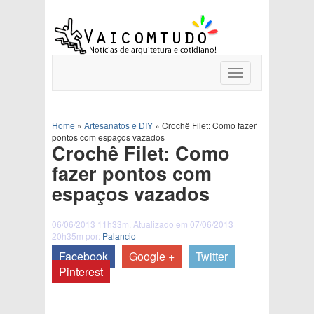
Toggle
navigation
Home
»
Artesanatos e DIY
»
Crochê Filet: Como fazer
pontos com espaços vazados
Crochê Filet: Como
fazer pontos com
espaços vazados
06/06/2013 11h33m. Atualizado em 07/06/2013
20h35m por:
Palancio
Facebook
Google +
Twitter
Pinterest