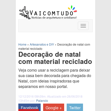
Toggle
navigation
Home
»
Artesanatos e DIY
»
Decoração de natal com
material reciclado
Decoração de natal
com material reciclado
Veja como usar a reciclagem para deixar
sua casa bem decorada para chegada do
Natal, com ideias inspiradoras que
separamos em nosso portal.
12/12/2016 08h39m. Atualizado em 26/06/2018
13h45m por:
Palancio
Facebook
Google +
Twitter