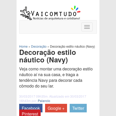
Toggle
navigation
Home
»
Decoração
»
Decoração estilo náutico (Navy)
Decoração estilo
náutico (Navy)
Veja como montar uma decoração estilo
náutico aí na sua casa, e traga a
tendência Navy para decorar cada
cômodo do seu lar.
30/03/2017 09h35m. Atualizado em 30/03/2017
16h43m por:
Palancio
Facebook
Google +
Twitter
Pinterest