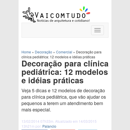
Toggle
navigation
Home
»
Decoração
»
Comercial
»
Decoração para
clínica pediátrica: 12 modelos e idéias práticas
Decoração para clínica
pediátrica: 12 modelos
e idéias práticas
Veja 5 dicas e 12 modelos de decoração
para clínica pediátrica, que vão ajudar os
pequenos a terem um atendimento bem
mais especial.
13/02/2014 07h33m. Atualizado em 14/03/2015
13h21m por:
Palancio