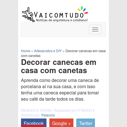
Toggle
navigation
Home
»
Artesanatos e DIY
»
Decorar canecas em casa
com canetas
Decorar canecas em
casa com canetas
Aprenda como decorar uma caneca de
porcelana aí na sua casa, e com isso
tenha uma caneca especial para tomar
seu café da tarde todos os dias.
06/06/2013 15h33m. Atualizado em 07/06/2013
20h34m por:
Palancio
Facebook
Google +
Twitter