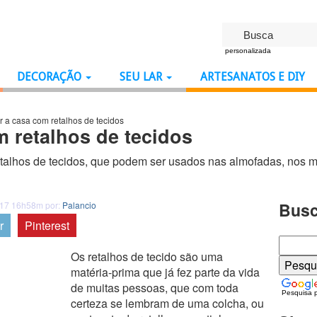
personalizada
DECORAÇÃO
SEU LAR
ARTESANATOS E DIY
 a casa com retalhos de tecidos
 retalhos de tecidos
alhos de tecidos, que podem ser usados nas almofadas, nos mó
Busc
017 16h58m por:
Palancio
r
Pinterest
Os retalhos de tecido são uma
matéria-prima que já fez parte da vida
de muitas pessoas, que com toda
Pesquisa 
certeza se lembram de uma colcha, ou