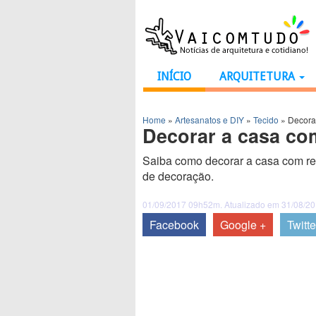
INÍCIO
ARQUITETURA
Home
»
Artesanatos e DIY
»
Tecido
»
Decorar
Decorar a casa com
Saiba como decorar a casa com ret
de decoração.
01/09/2017 09h52m. Atualizado em 31/08/2
Facebook
Google +
Twitte