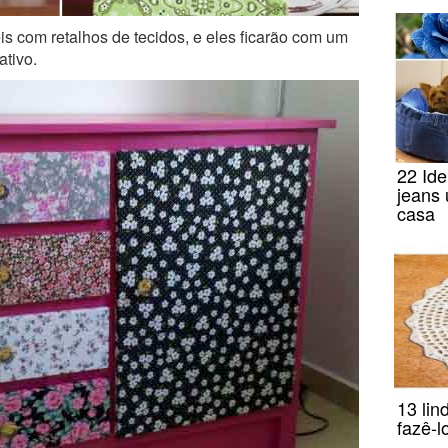
s com retalhos de tecidos, e eles ficarão com um
ativo.
22 Ide
jeans
casa
13 lin
fazê-l