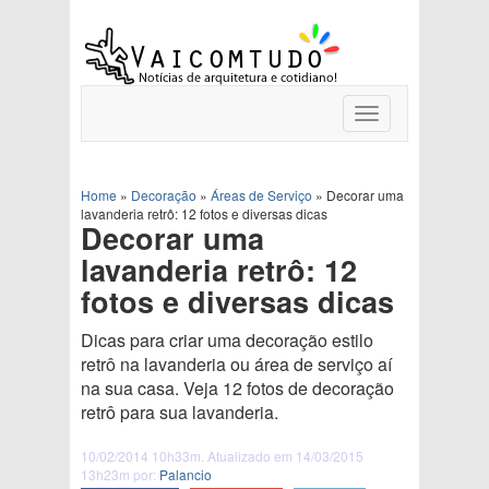
Toggle
navigation
Home
»
Decoração
»
Áreas de Serviço
»
Decorar uma
lavanderia retrô: 12 fotos e diversas dicas
Decorar uma
lavanderia retrô: 12
fotos e diversas dicas
Dicas para criar uma decoração estilo
retrô na lavanderia ou área de serviço aí
na sua casa. Veja 12 fotos de decoração
retrô para sua lavanderia.
10/02/2014 10h33m. Atualizado em 14/03/2015
13h23m por:
Palancio