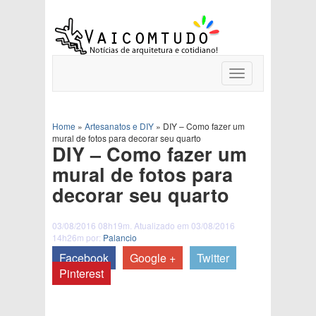
Toggle
navigation
Home
»
Artesanatos e DIY
»
DIY – Como fazer um
mural de fotos para decorar seu quarto
DIY – Como fazer um
mural de fotos para
decorar seu quarto
03/08/2016 08h19m. Atualizado em 03/08/2016
14h26m por:
Palancio
Facebook
Google +
Twitter
Pinterest