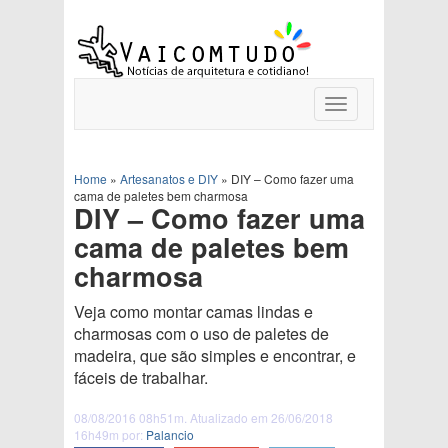
Toggle
navigation
Home
»
Artesanatos e DIY
»
DIY – Como fazer uma
cama de paletes bem charmosa
DIY – Como fazer uma
cama de paletes bem
charmosa
Veja como montar camas lindas e
charmosas com o uso de paletes de
madeira, que são simples e encontrar, e
fáceis de trabalhar.
08/08/2016 08h51m. Atualizado em 26/06/2018
16h49m por:
Palancio