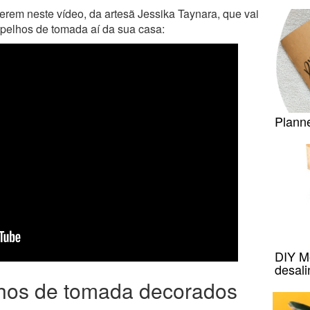
rem neste vídeo, da artesã Jessika Taynara, que vai
spelhos de tomada aí da sua casa:
Plann
DIY Me
desal
hos de tomada decorados