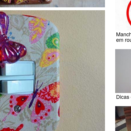
Manch
em ro
Dicas 