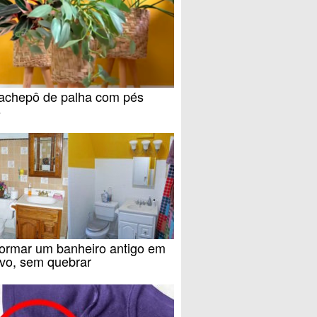
achepô de palha com pés
s
formar um banheiro antigo em
vo, sem quebrar