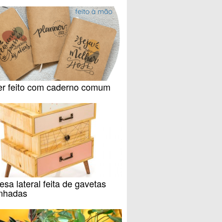
er feito com caderno comum
sa lateral feita de gavetas
inhadas