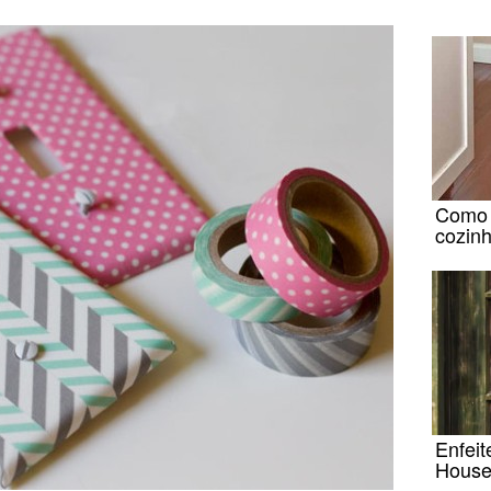
Como 
cozin
Enfeit
House