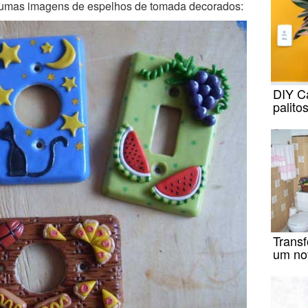
gumas imagens de espelhos de tomada decorados:
DIY C
palito
Trans
um no