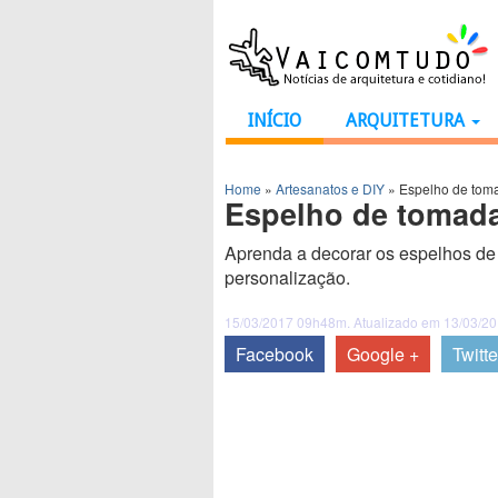
INÍCIO
ARQUITETURA
Home
»
Artesanatos e DIY
»
Espelho de tom
Espelho de tomada
Aprenda a decorar os espelhos de t
personalização.
15/03/2017 09h48m. Atualizado em 13/03/2
Facebook
Google +
Twitte