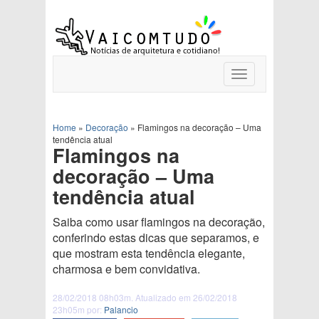
Toggle
navigation
Home
»
Decoração
»
Flamingos na decoração – Uma
tendência atual
Flamingos na
decoração – Uma
tendência atual
Saiba como usar flamingos na decoração,
conferindo estas dicas que separamos, e
que mostram esta tendência elegante,
charmosa e bem convidativa.
28/02/2018 08h03m. Atualizado em 26/02/2018
23h05m por:
Palancio