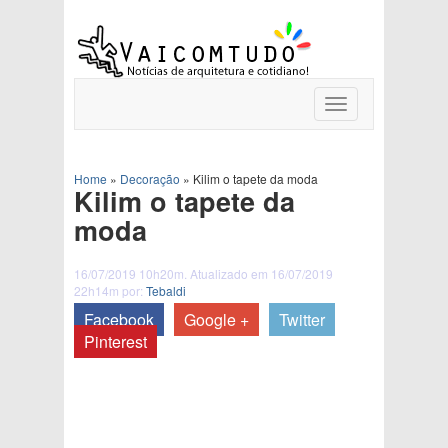
Toggle
navigation
Home
»
Decoração
»
Kilim o tapete da moda
Kilim o tapete da
moda
16/07/2019 10h20m. Atualizado em 16/07/2019
22h14m por:
Tebaldi
Facebook
Google +
Twitter
Pinterest