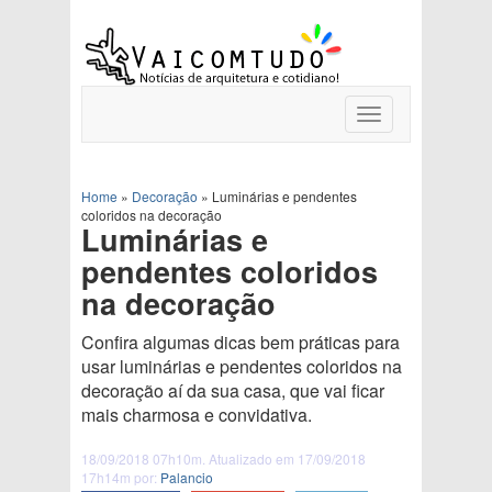
Toggle
navigation
Home
»
Decoração
»
Luminárias e pendentes
coloridos na decoração
Luminárias e
pendentes coloridos
na decoração
Confira algumas dicas bem práticas para
usar luminárias e pendentes coloridos na
decoração aí da sua casa, que vai ficar
mais charmosa e convidativa.
18/09/2018 07h10m. Atualizado em 17/09/2018
17h14m por:
Palancio