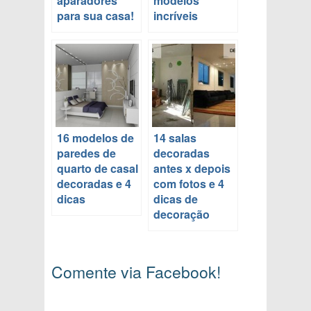
aparadores
modelos
para sua casa!
incríveis
16 modelos de
14 salas
paredes de
decoradas
quarto de casal
antes x depois
decoradas e 4
com fotos e 4
dicas
dicas de
decoração
Comente via Facebook!