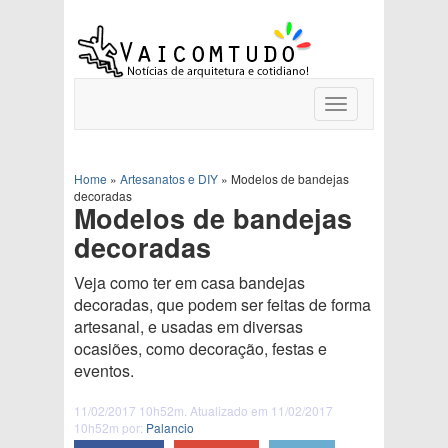
Toggle
navigation
Home
»
Artesanatos e DIY
»
Modelos de bandejas
decoradas
Modelos de bandejas
decoradas
Veja como ter em casa bandejas
decoradas, que podem ser feitas de forma
artesanal, e usadas em diversas
ocasiões, como decoração, festas e
eventos.
11/02/2017 10h52m. Atualizado em 11/02/2017
10h52m por:
Palancio