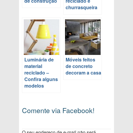
de construção
reciclado e
churrasqueira
Luminária de
Móveis feitos
material
de concreto
reciclado –
decoram a casa
Confira alguns
modelos
Comente via Facebook!
O seu endereço de e-mail não será