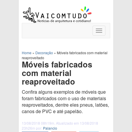
Toggle
navigation
Home
»
Decoração
»
Móveis fabricados com material
reaproveitado
Móveis fabricados
com material
reaproveitado
Confira alguns exemplos de móveis que
foram fabricados com o uso de materiais
reaproveitados, dentre eles pneus, latões,
canos de PVC e até papelão.
13/08/2018 08h19m. Atualizado em 13/08/2018
23h26m por:
Palancio