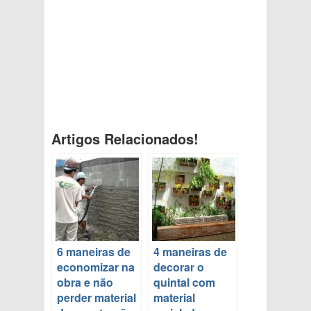
Artigos Relacionados!
6 maneiras de
4 maneiras de
economizar na
decorar o
obra e não
quintal com
perder material
material