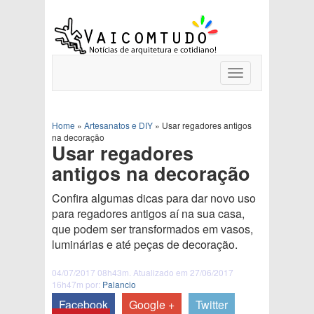
Toggle
navigation
Home
»
Artesanatos e DIY
»
Usar regadores antigos
na decoração
Usar regadores
antigos na decoração
Confira algumas dicas para dar novo uso
para regadores antigos aí na sua casa,
que podem ser transformados em vasos,
luminárias e até peças de decoração.
04/07/2017 08h43m. Atualizado em 27/06/2017
16h47m por:
Palancio
Facebook
Google +
Twitter