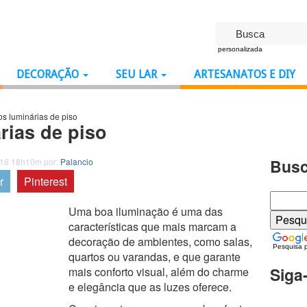
personalizada
DECORAÇÃO
SEU LAR
ARTESANATOS E DIY
s luminárias de piso
rias de piso
Busc
016 18h10m por:
Palancio
r
Pinterest
Uma boa iluminação é uma das
características que mais marcam a
decoração de ambientes, como salas,
Pesquisa 
quartos ou varandas, e que garante
Siga
mais conforto visual, além do charme
e elegância que as luzes oferece.