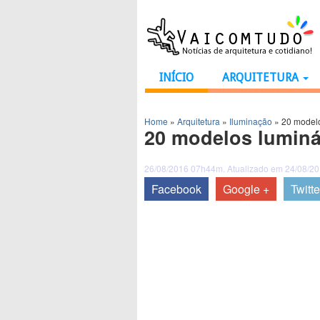
INÍCIO
ARQUITETURA
Home
»
Arquitetura
»
Iluminação
»
20 modelo
20 modelos luminá
26/08/2016 07h44m. Atualizado em 24/08/2
Facebook
Google +
Twitte