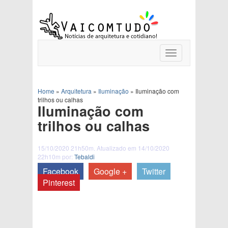
Toggle
navigation
Home
»
Arquitetura
»
Iluminação
»
Iluminação com
trilhos ou calhas
Iluminação com
trilhos ou calhas
15/10/2020 21h50m. Atualizado em 14/10/2020
22h10m por:
Tebaldi
Facebook
Google +
Twitter
Pinterest