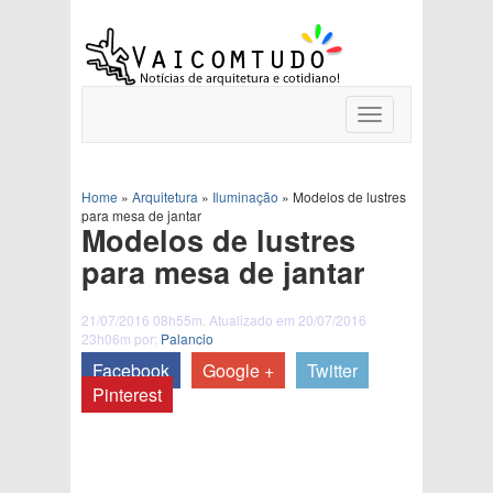
Toggle
navigation
Home
»
Arquitetura
»
Iluminação
»
Modelos de lustres
para mesa de jantar
Modelos de lustres
para mesa de jantar
21/07/2016 08h55m. Atualizado em 20/07/2016
23h06m por:
Palancio
Facebook
Google +
Twitter
Pinterest